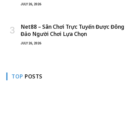
JULY 26, 2026
Net88 – Sân Chơi Trực Tuyến Được Đông
Đảo Người Chơi Lựa Chọn
JULY 26, 2026
TOP
POSTS