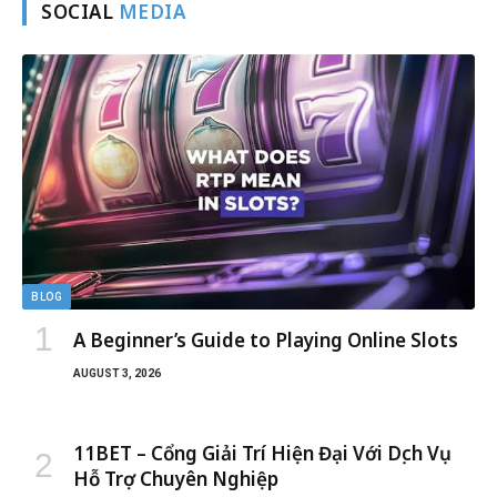
SOCIAL
MEDIA
BLOG
A Beginner’s Guide to Playing Online Slots
AUGUST 3, 2026
11BET – Cổng Giải Trí Hiện Đại Với Dịch Vụ
Hỗ Trợ Chuyên Nghiệp