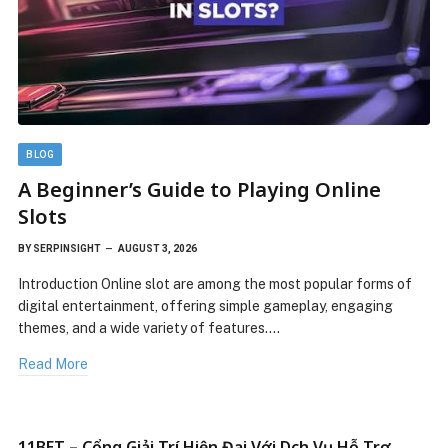
BLOG
A Beginner’s Guide to Playing Online
Slots
BY
SERPINSIGHT
AUGUST 3, 2026
Introduction Online slot are among the most popular forms of
digital entertainment, offering simple gameplay, engaging
themes, and a wide variety of features.…
Read More
11BET – Cổng Giải Trí Hiện Đại Với Dịch Vụ Hỗ Trợ