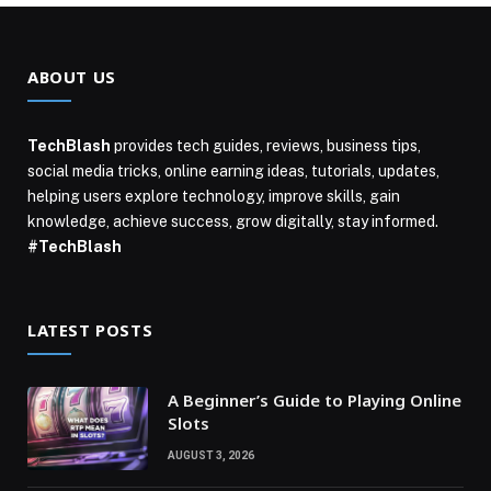
ABOUT US
TechBlash
provides tech guides, reviews, business tips,
social media tricks, online earning ideas, tutorials, updates,
helping users explore technology, improve skills, gain
knowledge, achieve success, grow digitally, stay informed.
#TechBlash
LATEST POSTS
A Beginner’s Guide to Playing Online
Slots
AUGUST 3, 2026