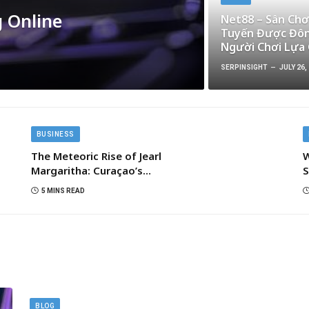
g Online
Net88 – Sân Chơ
Tuyến Được Đô
Người Chơi Lựa 
SERPINSIGHT
JULY 26,
BUSINESS
The Meteoric Rise of Jearl
W
Margaritha: Curaçao’s
S
Global Breakthrough
5 MINS READ
ng
BLOG