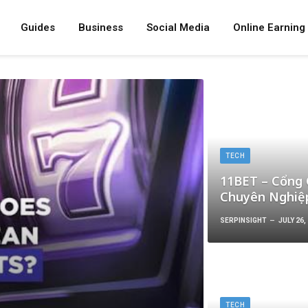
Guides
Business
Social Media
Online Earning
TECH
11BET – Cổng G
Chuyên Nghiệ
SERPINSIGHT
JULY 26,
TECH