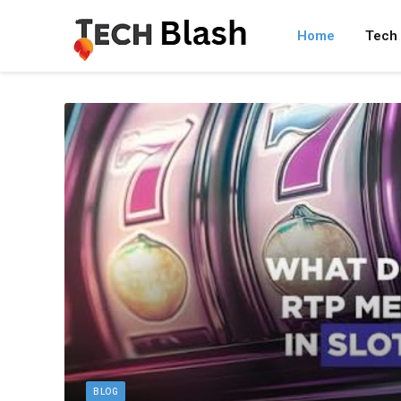
Home
Tech
BLOG