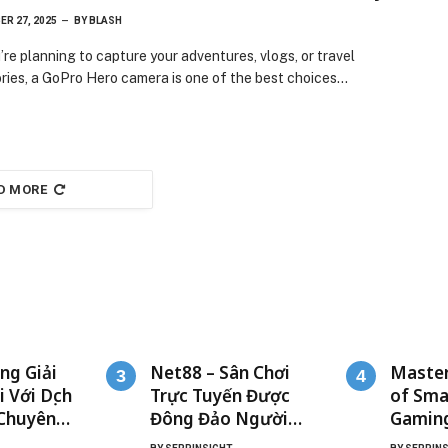
R 27, 2025
BY
BLASH
u’re planning to capture your adventures, vlogs, or travel
ies, a GoPro Hero camera is one of the best choices…
D MORE
ng Giải
Net88 – Sân Chơi
Master
i Với Dịch
Trực Tuyến Được
of Sma
 Chuyên
Đông Đảo Người
Gaming
Chơi Lựa Chọn
Digita